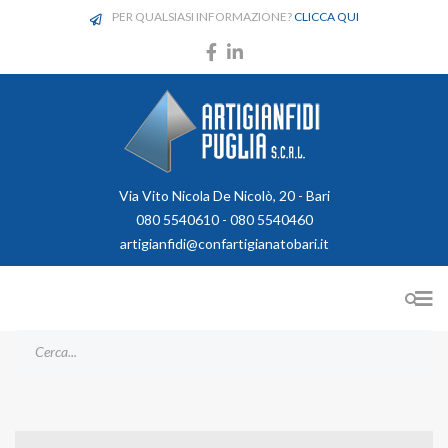
PER QUALSIASI INFORMAZIONE?
CLICCA QUI
Via Vito Nicola De Nicolò, 20 - Bari
080 5540610 - 080 5540460
artigianfidi@confartigianatobari.it