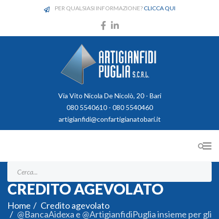
PER QUALSIASI INFORMAZIONE?
CLICCA QUI
Via Vito Nicola De Nicolò, 20 - Bari
080 5540610 - 080 5540460
artigianfidi@confartigianatobari.it
CREDITO AGEVOLATO
Home
Credito agevolato
@BancaAidexa e @ArtigianfidiPuglia insieme per gli