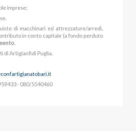
ole imprese;
se.
quisto di macchinari ed attrezzature/arredi,
ontributo in conto capitale (a fondo perduto
imento
.
 di Artigianfidi Puglia.
confartigianatobari.it
5959433 - 080/5540460