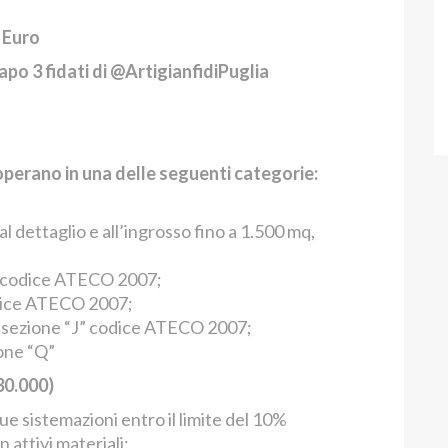
i Euro
apo 3 fidati di @ArtigianfidiPuglia
operano in una delle seguenti categorie:
l dettaglio e all’ingrosso fino a 1.500 mq,
l codice ATECO 2007;
odice ATECO 2007;
 sezione “J” codice ATECO 2007;
ione “Q”
30.000)
ue sistemazioni entro il limite del 10%
 attivi materiali;