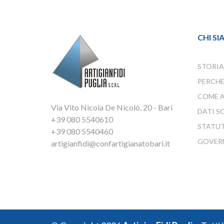
CHI S
STORIA
PERCHE
COME A
Via Vito Nicola De Nicolò, 20 - Bari
DATI S
+39 080 5540610
STATU
+39 080 5540460
GOVER
artigianfidi@confartigianatobari.it